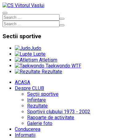
Sectii
sportive
Judo
Lupte
Atletism
Taekwondo WTF
Rezultate
ACASA
Despre CLUB
Secţii sportive
Infiintare
Rezultate
Sportivii clubului 1973 - 2002
Rapoarte de activitate
Galerie foto
Conducerea
Informatii