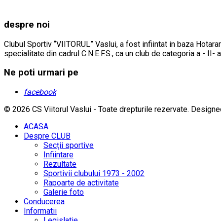
despre noi
Clubul Sportiv “VIITORUL” Vaslui, a fost infiintat in baza Hotarar
specialitate din cadrul C.N.E.F.S., ca un club de categoria a - II- 
Ne poti urmari pe
facebook
© 2026 CS Viitorul Vaslui - Toate drepturile rezervate.
Designe
ACASA
Despre CLUB
Secţii sportive
Infiintare
Rezultate
Sportivii clubului 1973 - 2002
Rapoarte de activitate
Galerie foto
Conducerea
Informatii
Legislatie