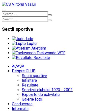
Sectii
sportive
Judo
Lupte
Atletism
Taekwondo WTF
Rezultate
ACASA
Despre CLUB
Secţii sportive
Infiintare
Rezultate
Sportivii clubului 1973 - 2002
Rapoarte de activitate
Galerie foto
Conducerea
Informatii