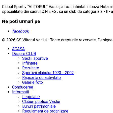
Clubul Sportiv “VIITORUL” Vaslui, a fost infiintat in baza Hotarar
specialitate din cadrul C.N.E.F.S., ca un club de categoria a - II- 
Ne poti urmari pe
facebook
© 2026 CS Viitorul Vaslui - Toate drepturile rezervate.
Designe
ACASA
Despre CLUB
Secţii sportive
Infiintare
Rezultate
Sportivii clubului 1973 - 2002
Rapoarte de activitate
Galerie foto
Conducerea
Informatii
Legislatie
Cluburi publice Vaslui
Bunuri patrimoniale
Regulament de organizare