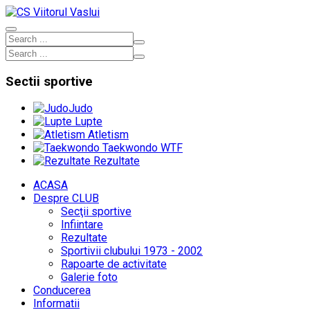
Sectii
sportive
Judo
Lupte
Atletism
Taekwondo WTF
Rezultate
ACASA
Despre CLUB
Secţii sportive
Infiintare
Rezultate
Sportivii clubului 1973 - 2002
Rapoarte de activitate
Galerie foto
Conducerea
Informatii