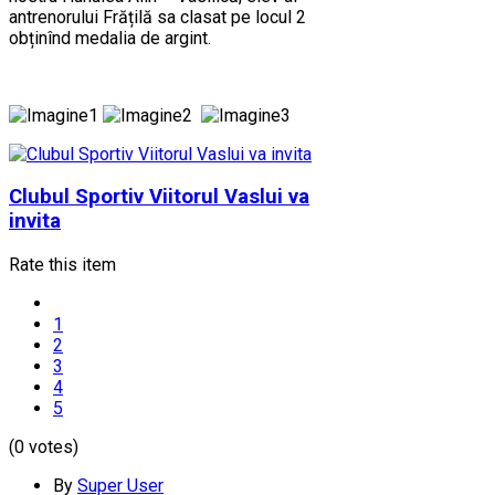
antrenorului Frățilă sa clasat pe locul 2
obținînd medalia de argint.
Clubul Sportiv Viitorul Vaslui va
invita
Rate this item
1
2
3
4
5
(0 votes)
By
Super User