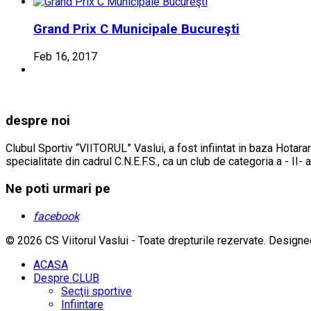
Grand Prix C Municipale Bucureşti
Feb 16, 2017
despre noi
Clubul Sportiv “VIITORUL” Vaslui, a fost infiintat in baza Hotarar
specialitate din cadrul C.N.E.F.S., ca un club de categoria a - II- 
Ne poti urmari pe
facebook
© 2026 CS Viitorul Vaslui - Toate drepturile rezervate.
Designe
ACASA
Despre CLUB
Secţii sportive
Infiintare