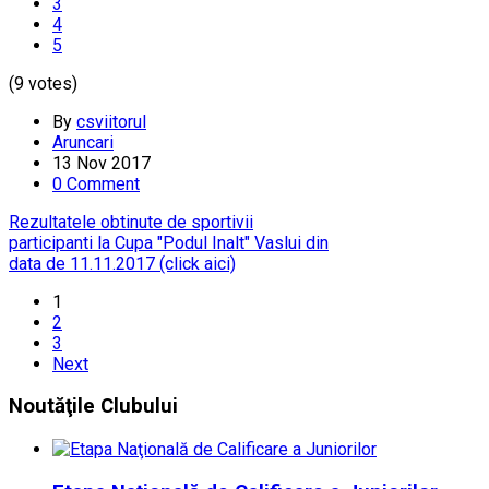
3
4
5
(9 votes)
By
csviitorul
Aruncari
13 Nov 2017
0 Comment
Rezultatele obtinute de sportivii
participanti la Cupa "Podul Inalt" Vaslui din
data de 11.11.2017 (click aici)
1
2
3
Next
Noutăţile
Clubului