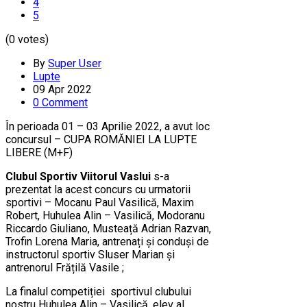
4
5
(0 votes)
By
Super User
Lupte
09 Apr 2022
0 Comment
În perioada 01 – 03 Aprilie 2022, a avut loc
concursul – CUPA ROMĂNIEI LA LUPTE
LIBERE (M+F)
Clubul Sportiv Viitorul Vaslui
s-a
prezentat la acest concurs cu urmatorii
sportivi – Mocanu Paul Vasilică, Maxim
Robert, Huhulea Alin – Vasilică, Modoranu
Riccardo Giuliano, Musteață Adrian Razvan,
Trofin Lorena Maria, antrenați și conduși de
instructorul sportiv Sluser Marian și
antrenorul Frățilă Vasile ;
La finalul competiției sportivul clubului
nostru Huhulea Alin – Vasilică, elev al