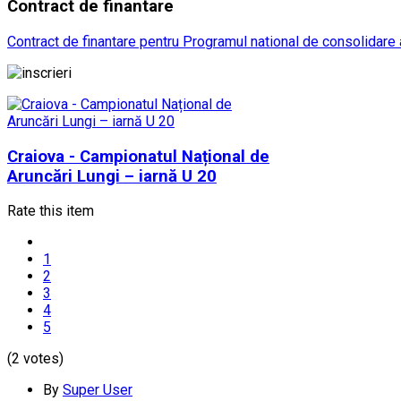
Contract
de finantare
Contract de finantare pentru Programul national de consolidare a
Craiova - Campionatul Național de
Aruncări Lungi – iarnă U 20
Rate this item
1
2
3
4
5
(2 votes)
By
Super User