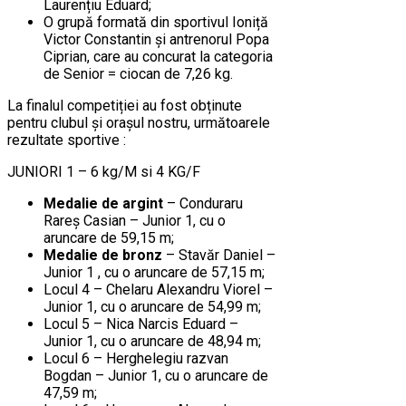
Laurențiu Eduard;
O grupă formată din sportivul Ioniță
Victor Constantin și antrenorul Popa
Ciprian, care au concurat la categoria
de Senior = ciocan de 7,26 kg.
La finalul competiției au fost obținute
pentru clubul și orașul nostru, următoarele
rezultate sportive :
JUNIORI 1 – 6 kg/M si 4 KG/F
Medalie de argint
– Conduraru
Rareș Casian – Junior 1, cu o
aruncare de 59,15 m;
Medalie de bronz
– Stavăr Daniel –
Junior 1 , cu o aruncare de 57,15 m;
Locul 4 – Chelaru Alexandru Viorel –
Junior 1, cu o aruncare de 54,99 m;
Locul 5 – Nica Narcis Eduard –
Junior 1, cu o aruncare de 48,94 m;
Locul 6 – Herghelegiu razvan
Bogdan – Junior 1, cu o aruncare de
47,59 m;