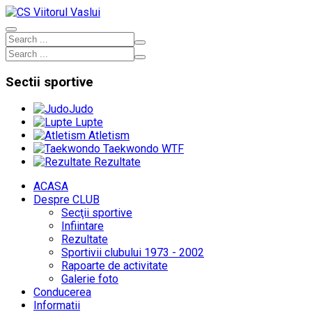
Sectii
sportive
Judo
Lupte
Atletism
Taekwondo WTF
Rezultate
ACASA
Despre CLUB
Secţii sportive
Infiintare
Rezultate
Sportivii clubului 1973 - 2002
Rapoarte de activitate
Galerie foto
Conducerea
Informatii